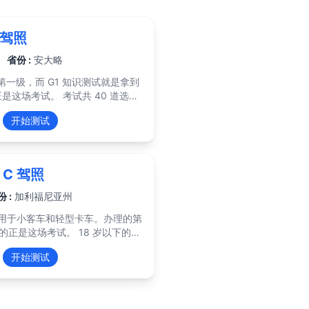
 驾照
省份 :
安大略
第一级，而 G1 知识测试就是拿到
考试共 40 道选择
0 道交通标志、20 道道路规则。
开始测试
各 20 题里都要对 16 题，并且
考满分也补不回道路规则的失分，
2 种语言，含中文。成绩有效期一
s C 驾照
申请费用 159.75
测试、第一次 G2 路考和五年期
 :
加利福尼亚州
DriveTest 中心无需预约即可办
，适用于小客车和轻型卡车。办理的第
参
场考试。 18 岁以下的申
的驾驶课程可缩短到 8 个月。
18 岁及以上考 36 题，需答对 30
开始测试
0%，而上述题量换算下来略高于这个
对八题」。所有题目都出自 DMV
er's Handbook》，且随机抽题、没
 美元的申请费涵