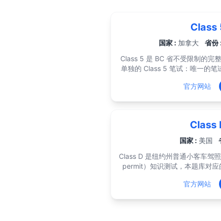
Class
国家 :
加拿大
省份 
Class 5 是 BC 省不受限
单独的 Class 5 笔试：唯一的笔
考的那一场，本题库对应的正是这场考试。 ICBC
官方网站
道选择题，答对 40 道（80%）及
语言（含中文）。自 2026 年
去驾照服务中心；在线考试须在 
一年。 题目出自 ICBC 官方手册《Learn to Drive Smart》，范围
Class
包括交通标志、路权、限速与跟
及分级驾照计划（GLP）本身的
国家 :
美国
——L 和 N 阶段关于监督人
Class D 是纽约州普通小客车驾
题，而这恰恰是大多数人会跳过的内容。 拿到 L 后
permit）知识测试，本题库对应的正是这
月，通过 Class 7 路考升为 N
选择题，答对 14 道（70%）及
可的 GLP 课程为 18 个月）
官方网站
道里至少要对 2 道——规则部
笔试提供约 20 种语言，含中
18 岁以下申请人通过后进