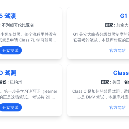
 5 驾照
G1
:
不列颠哥伦比亚省
国家 :
加拿大
制的完整小客车驾照。整个流程里并没有
G1 是安大略省分级驾照制度的
试就是申请 Class 7L 学习驾照时
它要考的笔试，本题库对应的正是这场考试。 
 知识测试共 50
题，分成两个独立计分的部分：2
开始测试
官方网站
格，每次 15 加元，提供 12 种
两部分必须各自达到 80%，也就是
 6 月起可以在家在线作答，不必再
要在同一次考试中都通过。标志
45 分钟内一次做完，成绩有效期
所以这两块要分开练。 考试不限时，大多数人 20 到 30 分钟做
完，现场就出分。电脑版提供 3
 D 驾照
Clas
车距离、停车规定、酒驾处罚，以
年，一年内补考只需重考没通过的那一部分。 
规则。GLP 那部分值得认真看
加元，这是一个套餐价，包含知识
省份 :
纽约州
国家 :
美国
省份
、载客人数和夜间驾驶的限制经常出
驾照；知识测试补考 16 加元。在 
照。第一步是学习许可证（learner
Class C 是加州的普通驾照
需持有 12 个
理，需携带两份身份证件原件。 拿到 G1 后需持有 12 个月才能
场笔试。 考试共 20 道
一步是 DMV 笔试，本题库对应的正是这
，再在 N 阶段满 24 个月（修完认
加第一次路考；修完交通部认可
格。其中 4 道是交通标志题，这 4
请人考 46 题，需答对 38 题；
，才能拿到完整的 Class 5。
开始测试
官方网站
分满分也补不回标志部分的不足。
题。DMV 公布的及格线是 8
文。题目出自《纽约州驾驶手册》。
数，所以目标要明显高过「十题
入分级驾照（GDL）流程。
免费提供的《California Driv
有固定顺序。考试提供 35 种以上语言。 一笔 46